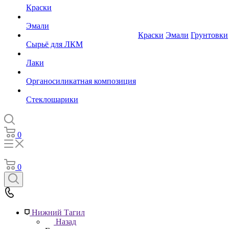
Краски
Эмали
Краски
Эмали
Грунтовки
Сырьё для ЛКМ
Лаки
Органосиликатная композиция
Стеклошарики
0
0
Нижний Тагил
Назад