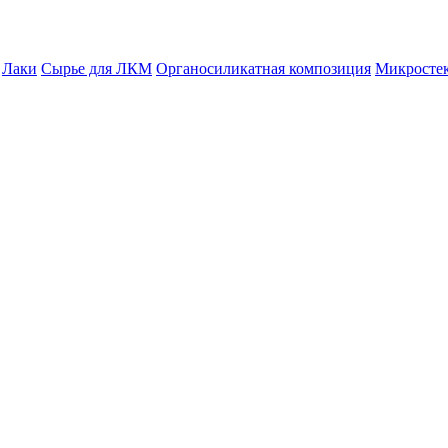
Лаки
Сырье для ЛКМ
Органосиликатная композиция
Микросте