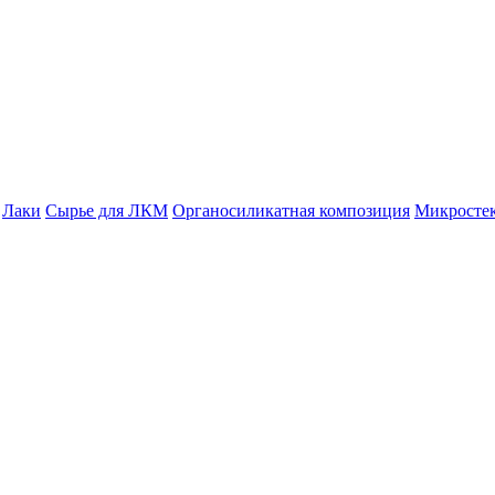
Лаки
Сырье для ЛКМ
Органосиликатная композиция
Микросте