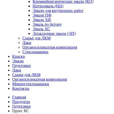
Кремнийорганические эмали (КО)
Нитроэмаль (НЦ)
Эмали для внутренних работ
Эмали ПФ
Эмали ХВ
Эмаль по бетону
Эмаль ХС
Эпоксидные эмали (ЭП)
Сырьё для ЛКМ
Лаки
Органосиликатная композиция
Стеклошарики
Краски
Эмали
Грунтовки
Лаки
Сырье для ЛКМ
Органосиликатная композиция
Микростеклошарики
Контакты
Главная
Продукты
Грунтовки
Грунт ХС