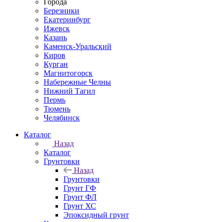
Города
Березники
Екатеринбург
Ижевск
Казань
Каменск-Уральский
Киров
Курган
Магнитогорск
Набережные Челны
Нижний Тагил
Пермь
Тюмень
Челябинск
Каталог
Назад
Каталог
Грунтовки
Назад
Грунтовки
Грунт ГФ
Грунт ФЛ
Грунт ХС
Эпоксидный грунт